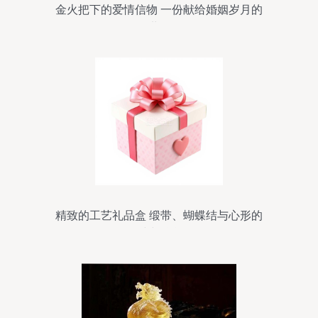
金火把下的爱情信物 一份献给婚姻岁月的
传世摆件
精致的工艺礼品盒 缎带、蝴蝶结与心形的
时尚融合