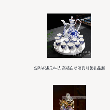
当陶瓷遇见科技 高档自动酒具引领礼品新
风尚