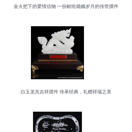
金火把下的爱情信物 一份献给婚姻岁月的传世摆件
白玉龙兆吉祥摆件 传承经典，礼赠祥瑞之美