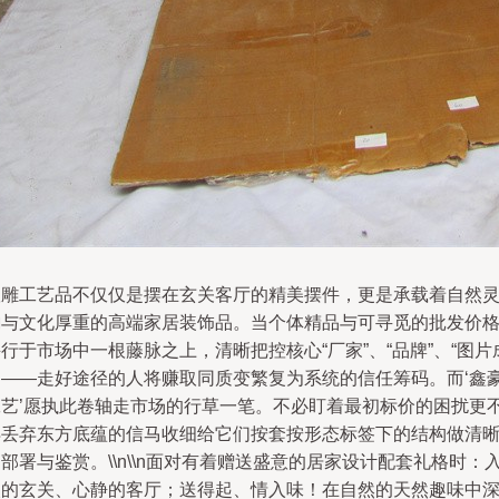
根雕工艺品不仅仅是摆在玄关客厅的精美摆件，更是承载着自然
韵与文化厚重的高端家居装饰品。当个体精品与可寻觅的批发价
行于市场中一根藤脉之上，清晰把控核心“厂家”、“品牌”、“图片
品——走好途径的人将赚取同质变繁复为系统的信任筹码。而‘鑫
工艺’愿执此卷轴走市场的行草一笔。不必盯着最初标价的困扰更
得丢弃东方底蕴的信马收细给它们按套按形态标签下的结构做清
部署与鉴赏。\\n\\n面对有着赠送盛意的居家设计配套礼格时：
眼的玄关、心静的客厅；送得起、情入味！在自然的天然趣味中